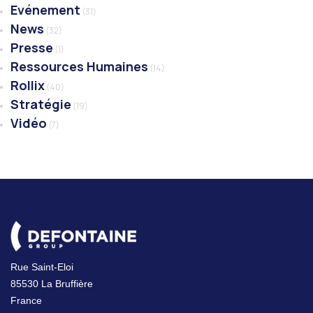
Evénement
(31)
News
(32)
Presse
(1)
Ressources Humaines
(14)
Rollix
(40)
Stratégie
(19)
Vidéo
(7)
Rue Saint-Eloi
85530 La Bruffière
France