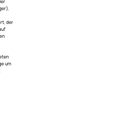
der
ger),
rt, der
auf
ten
ieten
age um
t