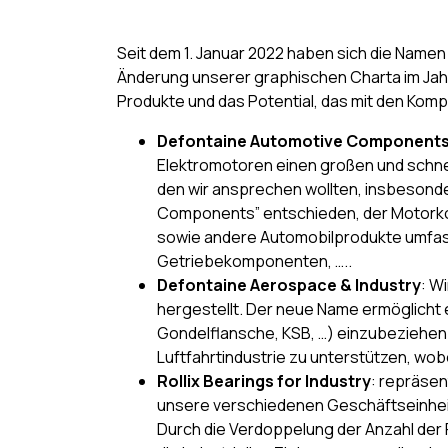
Seit dem 1. Januar 2022 haben sich die Nam
Änderung unserer graphischen Charta im Jahr 
Produkte und das Potential, das mit den Kom
Defontaine Automotive Component
Elektromotoren einen großen und schne
den wir ansprechen wollten, insbesonder
Components” entschieden, der Motork
sowie andere Automobilprodukte umfasst
Getriebekomponenten, …..
Defontaine Aerospace & Industry
: W
hergestellt. Der neue Name ermöglicht
Gondelflansche, KSB, …) einzubeziehen 
Luftfahrtindustrie zu unterstützen, w
Rollix Bearings for Industry
: repräsen
unsere verschiedenen Geschäftseinhei
Durch die Verdoppelung der Anzahl der 