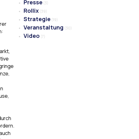
Presse
(3)
Rollix
(39)
Strategie
(19)
rer
Veranstaltung
(30)
n:
Video
(7)
arkt,
tive
gringe
änze,
en
use,
durch
rdern.
 auch