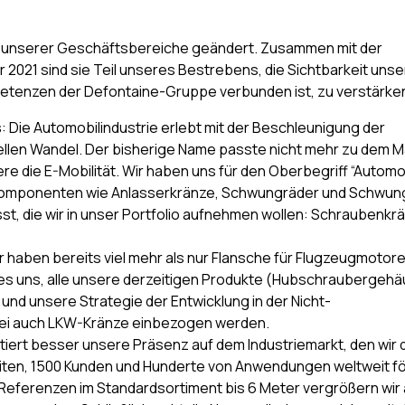
en unserer Geschäftsbereiche geändert. Zusammen mit der
2021 sind sie Teil unseres Bestrebens, die Sichtbarkeit unse
petenzen der Defontaine-Gruppe verbunden ist, zu verstärke
s
: Die Automobilindustrie erlebt mit der Beschleunigung der
llen Wandel. Der bisherige Name passte nicht mehr zu dem M
e die E-Mobilität. Wir haben uns für den Oberbegriff “Automo
omponenten wie Anlasserkränze, Schwungräder und Schwun
, die wir in unser Portfolio aufnehmen wollen: Schraubenkr
ir haben bereits viel mehr als nur Flansche für Flugzeugmotor
 es uns, alle unsere derzeitigen Produkte (Hubschraubergehä
und unsere Strategie der Entwicklung in der Nicht-
obei auch LKW-Kränze einbezogen werden.
tiert besser unsere Präsenz auf dem Industriemarkt, den wir 
ten, 1500 Kunden und Hunderte von Anwendungen weltweit fö
Referenzen im Standardsortiment bis 6 Meter vergrößern wir