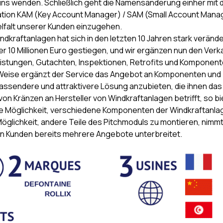
ir uns wenden. Schließlich geht die Namensänderung einher mit 
ation KAM (Key Account Manager) / SAM (Small Account Mana
ielfalt unserer Kunden einzugehen.
indkraftanlagen hat sich in den letzten 10 Jahren stark verände
ber 10 Millionen Euro gestiegen, und wir ergänzen nun den Verk
eistungen, Gutachten, Inspektionen, Retrofits und Komponen
e Weise ergänzt der Service das Angebot an Komponenten und
assendere und attraktivere Lösung anzubieten, die ihnen das
on Kränzen an Hersteller von Windkraftanlagen betrifft, so b
die Möglichkeit, verschiedene Komponenten der Windkraftanl
Möglichkeit, andere Teile des Pitchmoduls zu montieren, nimm
en Kunden bereits mehrere Angebote unterbreitet.