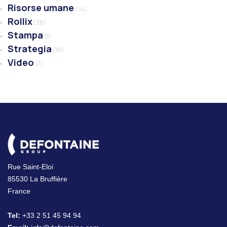
Risorse umane
(14)
Rollix
(38)
Stampa
(1)
Strategia
(19)
Video
(7)
Rue Saint-Eloi
85530 La Bruffière
France
Tel:
+33 2 51 45 94 94