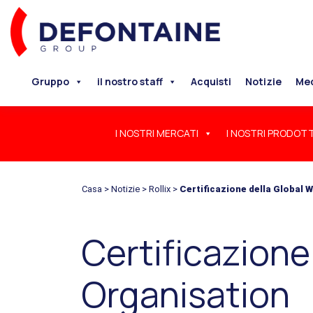
Gruppo
il nostro staff
Acquisti
Notizie
Me
I NOSTRI MERCATI
I NOSTRI PRODOTT
Casa
>
Notizie
>
Rollix
>
Certificazione della Global 
Certificazione
Organisation