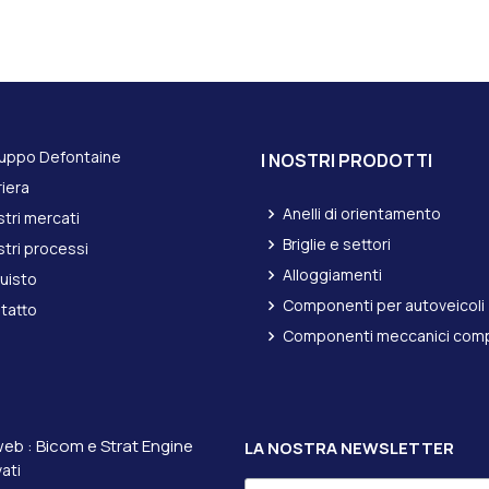
Gruppo Defontaine
I NOSTRI PRODOTTI
riera
Anelli di orientamento
stri mercati
Briglie e settori
stri processi
Alloggiamenti
uisto
Componenti per autoveicoli
tatto
Componenti meccanici comp
web :
Bicom e
Strat Engine
LA NOSTRA NEWSLETTER
vati