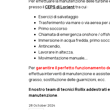
Per effettuare la manutenzione delle turbine
presso il
CEPS di Lorient
tra cui :
Esercizi di salvataggio
Trasferimento via mare o via aerea per a
Primo soccorso
Chiamata di emergenza onshore / offs
Immersione in acqua fredda, primo socc
Antincendio,
Lavorare in altezza,
Movimentazione manuale,…
Per
garantire il perfetto funzionamento de
effettua interventi di manutenzione e assiste
grasso, sostituzione delle guarnizioni, ecc.
Il nostro team di tecnici Rollix addestrati e
manutenzione
.
28 October 2024