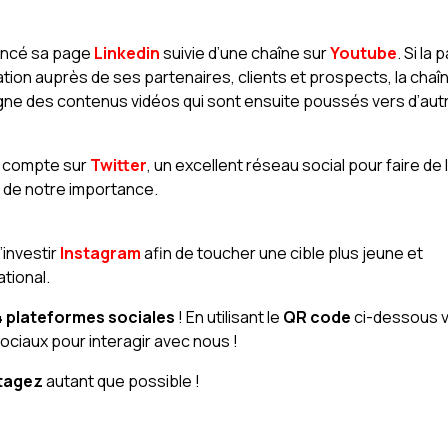
lancé sa page
Linkedin
suivie d’une chaîne sur
Youtube
. Si la
ation auprès de ses partenaires, clients et prospects, la chaî
gne des contenus vidéos qui sont ensuite poussés vers d’aut
n compte sur
Twitter
, un excellent réseau social pour faire de 
B de notre importance.
investir
Instagram
afin de toucher une cible plus jeune et
ational.
4 plateformes sociales
! En utilisant le
QR code
ci-dessous 
ociaux pour interagir avec nous !
tagez
autant que possible !