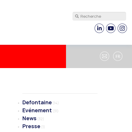
Defontaine
(14)
Evénement
(31)
News
(32)
Presse
(1)