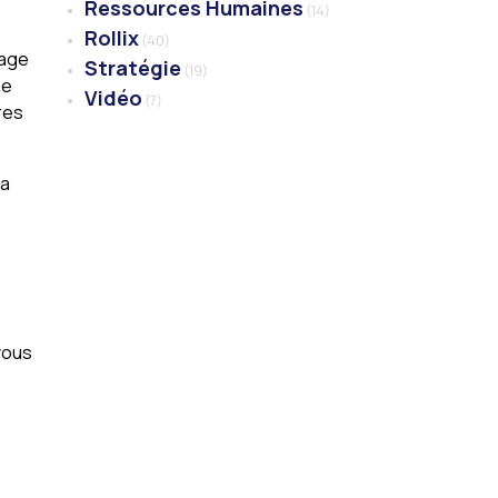
Ressources Humaines
(14)
Rollix
(40)
 page
Stratégie
(19)
ne
Vidéo
(7)
res
la
vous