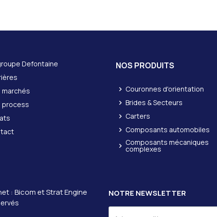
groupe Defontaine
NOS PRODUITS
rières
Couronnes d'orientation
 marchés
Brides & Secteurs
 process
Carters
ats
Composants automobiles
tact
Composants mécaniques
complexes
net :
Bicom et
Strat Engine
NOTRE NEWSLETTER
servés